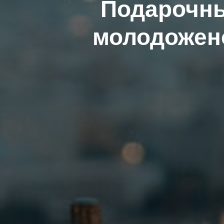
Подарочны
молодожено